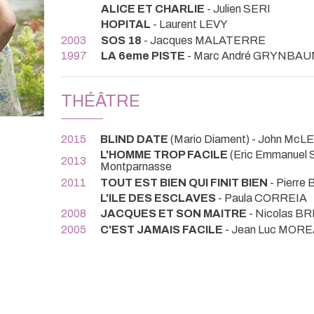
ALICE ET CHARLIE
- Julien SERI
HOPITAL
- Laurent LEVY
2003
SOS 18
- Jacques MALATERRE
1997
LA 6eme PISTE
- Marc André GRYNBA
THÉÂTRE
2015
BLIND DATE
(Mario Diament) - John Mc
L'HOMME TROP FACILE
(Eric Emmanuel 
2013
Montparnasse
2011
TOUT EST BIEN QUI FINIT BIEN
- Pierr
L'ILE DES ESCLAVES
- Paula CORREIA
2008
JACQUES ET SON MAITRE
- Nicolas 
2005
C'EST JAMAIS FACILE
- Jean Luc MOR