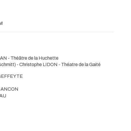
UM
LEAN
- Théâtre de la Huchette
Schmitt) - Christophe LIDON
- Théatre de la Gaité
e BEFFEYTE
BRIANCON
EAU