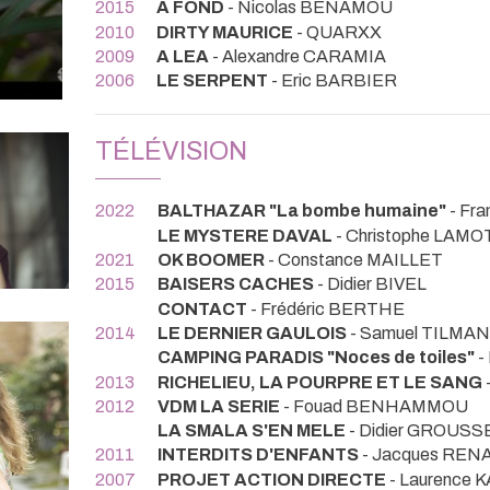
2015
A FOND
- Nicolas BENAMOU
2010
DIRTY MAURICE
- QUARXX
2009
A LEA
- Alexandre CARAMIA
2006
LE SERPENT
- Eric BARBIER
TÉLÉVISION
2022
BALTHAZAR "La bombe humaine"
- Fr
LE MYSTERE DAVAL
- Christophe LAM
2021
OK BOOMER
- Constance MAILLET
2015
BAISERS CACHES
- Didier BIVEL
CONTACT
- Frédéric BERTHE
2014
LE DERNIER GAULOIS
- Samuel TILMAN
CAMPING PARADIS "Noces de toiles"
-
2013
RICHELIEU, LA POURPRE ET LE SANG
2012
VDM LA SERIE
- Fouad BENHAMMOU
LA SMALA S'EN MELE
- Didier GROUSS
2011
INTERDITS D'ENFANTS
- Jacques REN
2007
PROJET ACTION DIRECTE
- Laurence 