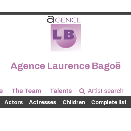
Agence Laurence Bagoë
e
The Team
Talents
Actors
Actresses
Children
Complete list