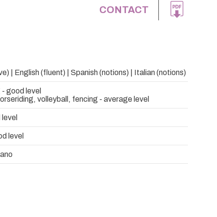
CONTACT
e) | English (fluent) | Spanish (notions) | Italian (notions)
 - good level
rseriding, volleyball, fencing - average level
 level
d level
rano