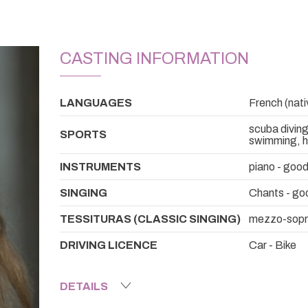
CASTING INFORMATION
LANGUAGES
French (nativ
scuba diving
SPORTS
swimming, ho
INSTRUMENTS
piano - good
SINGING
Chants - goo
TESSITURAS (CLASSIC SINGING)
mezzo-sop
DRIVING LICENCE
Car - Bike
DETAILS