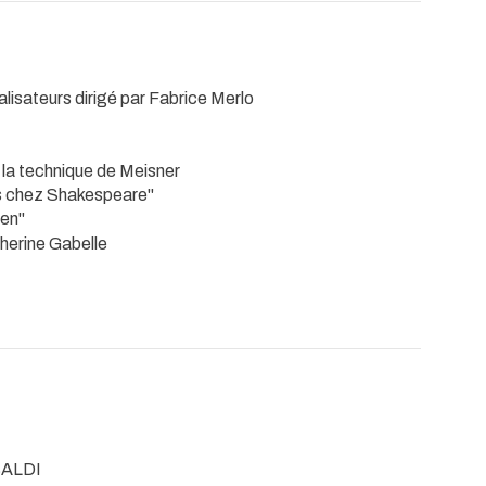
lisateurs dirigé par Fabrice Merlo
 la technique de Meisner
s chez Shakespeare"
ien"
therine Gabelle
BALDI