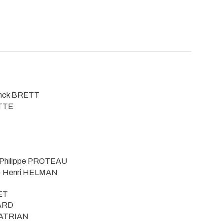
anck BRETT
OTTE
 Philippe PROTEAU
- Henri HELMAN
ET
ARD
KATRIAN