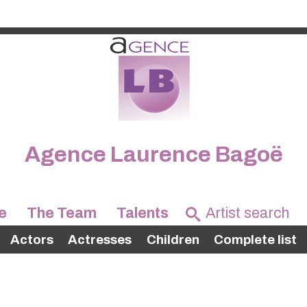
Agence Laurence Bagoë
e
The Team
Talents
Actors
Actresses
Children
Complete list