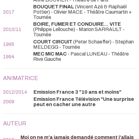
BOUQUET FINAL
(Vincent Azé & Raphaël
2017
Pottier) - Olivier MACE
- Théâtre Caumartin +
Tournée
BOIRE, FUMER ET CONDUIRE... VITE
2010/11
(Philippe Lellouche) - Marion SARRAULT
-
Tournée
COURT CIRCUIT
(Peter Schaeffer) - Stephan
1995
MELDEGG
- Tournée
MEC MIC MAC
- Pascal LUNEAU
- Théâtre
1994
Rive Gauche
ANIMATRICE
2012/2014
Emission France 3 "10 ans et moins"
Emission France Télévision "Une surprise
2009
peut en cacher une autre
AUTEUR
Moi on ne m'a jamais demandé comment j'allais