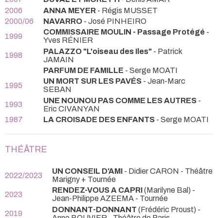
2006
ANNA MEYER
- Régis MUSSET
2000/06
NAVARRO
- José PINHEIRO
COMMISSAIRE MOULIN - Passage Protégé
-
1999
Yves RÉNIER
PALAZZO "L'oiseau des Iles"
- Patrick
1998
JAMAIN
PARFUM DE FAMILLE
- Serge MOATI
UN MORT SUR LES PAVÉS
- Jean-Marc
1995
SEBAN
UNE NOUNOU PAS COMME LES AUTRES
-
1993
Eric CIVANYAN
1987
LA CROISADE DES ENFANTS
- Serge MOATI
THÉÂTRE
UN CONSEIL D'AMI
- Didier CARON
- Théâtre
2022/2023
Marigny + Tournée
RENDEZ-VOUS A CAPRI
(Marilyne Bal) -
2023
Jean-Philippe AZEEMA
- Tournée
DONNANT-DONNANT
(Frédéric Proust) -
2019
Anne BOUVIER
- Théâtre de Paris