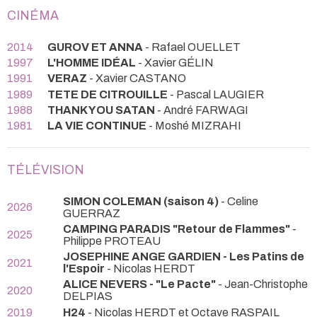
CINÉMA
2014
GUROV ET ANNA
- Rafael OUELLET
1997
L'HOMME IDÉAL
- Xavier GÉLIN
1991
VERAZ
- Xavier CASTANO
1989
TETE DE CITROUILLE
- Pascal LAUGIER
1988
THANK YOU SATAN
- André FARWAGI
1981
LA VIE CONTINUE
- Moshé MIZRAHI
TÉLÉVISION
SIMON COLEMAN (saison 4)
- Celine
2026
GUERRAZ
CAMPING PARADIS "Retour de Flammes"
-
2025
Philippe PROTEAU
JOSEPHINE ANGE GARDIEN - Les Patins de
2021
l'Espoir
- Nicolas HERDT
ALICE NEVERS - "Le Pacte"
- Jean-Christophe
2020
DELPIAS
2019
H24
- Nicolas HERDT et Octave RASPAIL