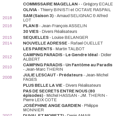
COMMISSAIRE MAGELLAN -
- Grégory ECALE
OLIVIA
- Thierry BINISTI et OCTAVE RASPAIL
SAM (Saison 3)
- Arnaud SELIGNAC & Alfred
2018
LOT
2016
PLAN B
- Jean-François ASSELIN
30 VIES
- Divers Réalisateurs
2015
SEQUELLES
- Louise BELANGER
2014
NOUVELLE ADRESSE
- Rafael OUELLET
LES PARENTS
- Martin TALBOT
CAMPING PARADIS - Le Gendre Idéal
- Didier
2012
ALBERT
CAMPING PARADIS - Un Fantôme au Paradis
2010
- Jean-Marc THERIN
JULIE LESCAUT - Prédateurs
- Jean-Michel
2008
FAGES
PLUS BELLE LA VIE
- Divers Réalisateurs
PAS DE SECRETS ENTRE NOUS (80
épisodes)
- Michel HASSAN - JM. THERIN -
Pierre LEIX COTE
JOSÉPHINE ANGE GARDIEN
- Philippe
MONNIER
2007
DUVAL ET MORETTI
- Denis AMAR