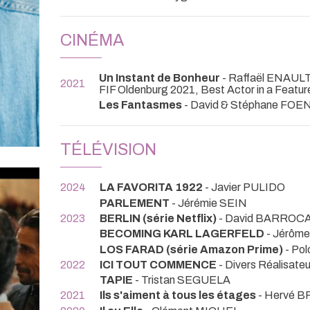
CINÉMA
Un Instant de Bonheur
- Raffaël ENAUL
2021
FIF Oldenburg 2021, Best Actor in a Feature
Les Fantasmes
- David & Stéphane FO
TÉLÉVISION
2024
LA FAVORITA 1922
- Javier PULIDO
PARLEMENT
- Jérémie SEIN
2023
BERLIN (série Netflix)
- David BARROCA
BECOMING KARL LAGERFELD
- Jérôm
LOS FARAD (série Amazon Prime)
- Po
2022
ICI TOUT COMMENCE
- Divers Réalisateu
TAPIE
- Tristan SEGUELA
2021
Ils s'aiment à tous les étages
- Hervé 