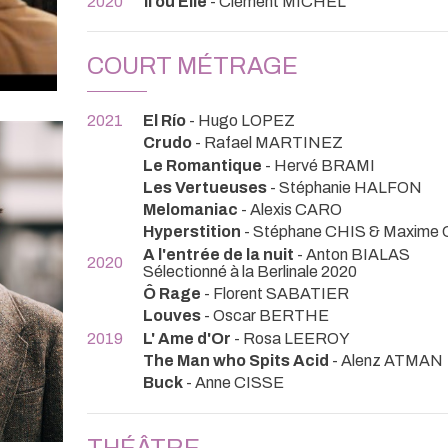
2020
Il ou Elle
- Clément MICHEL
COURT MÉTRAGE
2021
El Río
- Hugo LOPEZ
Crudo
- Rafael MARTINEZ
Le Romantique
- Hervé BRAMI
Les Vertueuses
- Stéphanie HALFON
Melomaniac
- Alexis CARO
Hyperstition
- Stéphane CHIS & Maxi
A l'entrée de la nuit
- Anton BIALAS
2020
Sélectionné à la Berlinale 2020
Ô Rage
- Florent SABATIER
Louves
- Oscar BERTHE
2019
L' Ame d'Or
- Rosa LEEROY
The Man who Spits Acid
- Alenz ATMAN
Buck
- Anne CISSE
THÉÂTRE