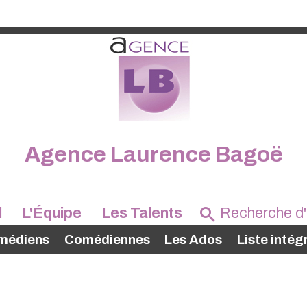
Agence Laurence Bagoë
l
L'Équipe
Les Talents
médiens
Comédiennes
Les Ados
Liste intég