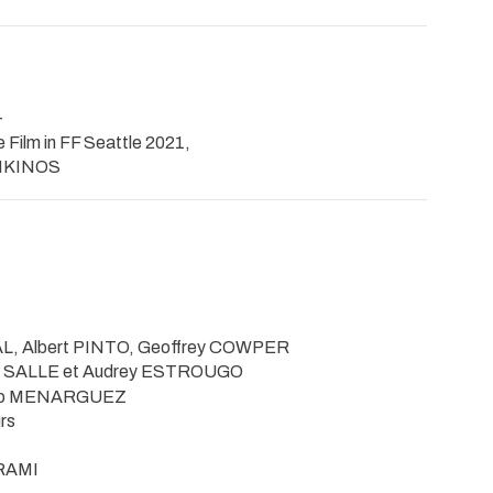
T
 Film in FF Seattle 2021,
ENKINOS
L, Albert PINTO, Geoffrey COWPER
e SALLE et Audrey ESTROUGO
lo MENARGUEZ
rs
BRAMI