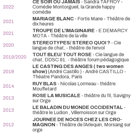
CE SOIR OU JAMAIS
- Sandra TAFROY
-
2022
Comédie Montorgueil, la Grande happy
comédie
MARIAGE BLANC
- Fortis Mane
- Théâtre de
2021
dix heures
TROUPE DE L'IMAGINAIRE
- E DEMARCY
2021
MOTA
- Théâtre de la ville
STEREOTYPES/ STEREO QUOI ?
- Cie
2020
langue de chat,
- théâtre de l’envol
TOUT BLEU/ TOUT ROSE
- Cie langue de
2019/2020
chat, DDSC 91.
- théâtre forum pédagogique
LE CASTING DES ANGES ( two women
2018
show)
(André Castillo ) - André CASTILLO
-
Théatre Pandora, Paris
RUY BLAS
- Nicolas Lormeau
- théâtre
2014
Mouffetard
ROSE LA MUSICALE
- théâtre du fil, Savigny
2013
sur Orge
LE BALADIN DU MONDE OCCIDENTAL
-
2013
théâtre le Ludion , Villemoisson sur Orge
JOURNEE DE NOCES CHEZ LES CRO-
2012
MAGNON
- Théâtre de l’Arlequin, Morsang sur
orge