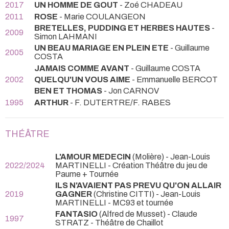
2017
UN HOMME DE GOUT
- Zoé CHADEAU
2011
ROSE
- Marie COULANGEON
BRETELLES, PUDDING ET HERBES HAUTES
-
2009
Simon LAHMANI
UN BEAU MARIAGE EN PLEIN ETE
- Guillaume
2005
COSTA
JAMAIS COMME AVANT
- Guillaume COSTA
2002
QUELQU'UN VOUS AIME
- Emmanuelle BERCOT
BEN ET THOMAS
- Jon CARNOV
1995
ARTHUR
- F. DUTERTRE/F. RABES
THÉÂTRE
L'AMOUR MEDECIN
(Molière) - Jean-Louis
2022/2024
MARTINELLI
- Création Théâtre du jeu de
Paume + Tournée
ILS N'AVAIENT PAS PREVU QU'ON ALLAIR
2019
GAGNER
(Christine CITTI) - Jean-Louis
MARTINELLI
- MC93 et tournée
FANTASIO
(Alfred de Musset) - Claude
1997
STRATZ
- Théâtre de Chaillot