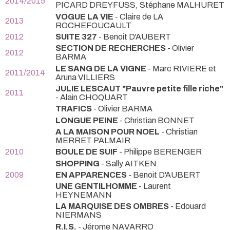
2014/2015
PICARD DREYFUSS, Stéphane MALHURET
VOGUE LA VIE
- Claire de LA
2013
ROCHEFOUCAULT
2012
SUITE 327
- Benoit D'AUBERT
SECTION DE RECHERCHES
- Olivier
2012
BARMA
LE SANG DE LA VIGNE
- Marc RIVIERE et
2011/2014
Aruna VILLIERS
JULIE LESCAUT "Pauvre petite fille riche"
2011
- Alain CHOQUART
TRAFICS
- Olivier BARMA
LONGUE PEINE
- Christian BONNET
A LA MAISON POUR NOEL
- Christian
MERRET PALMAIR
2010
BOULE DE SUIF
- Philippe BERENGER
SHOPPING
- Sally AITKEN
2009
EN APPARENCES
- Benoit D'AUBERT
UNE GENTILHOMME
- Laurent
HEYNEMANN
LA MARQUISE DES OMBRES
- Edouard
NIERMANS
R.I.S.
- Jérome NAVARRO