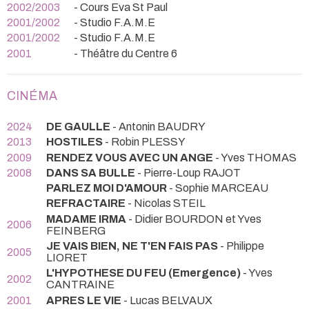
2002/2003
- Cours Eva St Paul
2001/2002
- Studio F.A.M.E
2001/2002
- Studio F.A.M.E
2001
- Théâtre du Centre 6
CINÉMA
2024
DE GAULLE
- Antonin BAUDRY
2013
HOSTILES
- Robin PLESSY
2009
RENDEZ VOUS AVEC UN ANGE
- Yves THOMAS
2008
DANS SA BULLE
- Pierre-Loup RAJOT
PARLEZ MOI D'AMOUR
- Sophie MARCEAU
REFRACTAIRE
- Nicolas STEIL
MADAME IRMA
- Didier BOURDON et Yves
2006
FEINBERG
JE VAIS BIEN, NE T'EN FAIS PAS
- Philippe
2005
LIORET
L'HYPOTHESE DU FEU (Emergence)
- Yves
2002
CANTRAINE
2001
APRES LE VIE
- Lucas BELVAUX