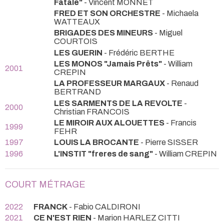
Fatale"
- Vincent MONNET
FRED ET SON ORCHESTRE
- Michaela
WATTEAUX
BRIGADES DES MINEURS
- Miguel
COURTOIS
LES GUERIN
- Frédéric BERTHE
LES MONOS "Jamais Prêts"
- William
2001
CREPIN
LA PROFESSEUR MARGAUX
- Renaud
BERTRAND
LES SARMENTS DE LA REVOLTE
-
2000
Christian FRANCOIS
LE MIROIR AUX ALOUETTES
- Francis
1999
FEHR
1997
LOUIS LA BROCANTE
- Pierre SISSER
1996
L'INSTIT "freres de sang"
- William CREPIN
COURT MÉTRAGE
2022
FRANCK
- Fabio CALDIRONI
2021
CE N'EST RIEN
- Marion HARLEZ CITTI