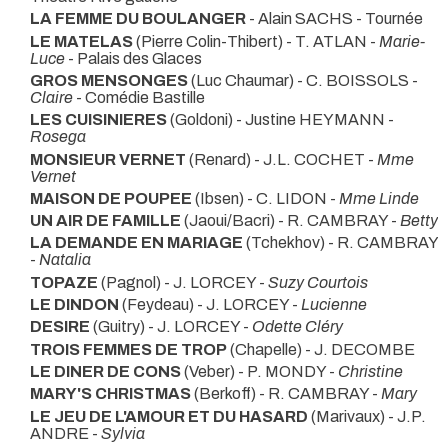
LA FEMME DU BOULANGER
- Alain SACHS
- Tournée
LE MATELAS
(Pierre Colin-Thibert) - T. ATLAN -
Marie-
Luce
- Palais des Glaces
GROS MENSONGES
(Luc Chaumar) - C. BOISSOLS -
Claire
- Comédie Bastille
LES CUISINIERES
(Goldoni) - Justine HEYMANN -
Rosega
MONSIEUR VERNET
(Renard) - J.L. COCHET -
Mme
Vernet
MAISON DE POUPEE
(Ibsen) - C. LIDON -
Mme Linde
UN AIR DE FAMILLE
(Jaoui/Bacri) - R. CAMBRAY -
Betty
LA DEMANDE EN MARIAGE
(Tchekhov) - R. CAMBRAY
-
Natalia
TOPAZE
(Pagnol) - J. LORCEY -
Suzy Courtois
LE DINDON
(Feydeau) - J. LORCEY -
Lucienne
DESIRE
(Guitry) - J. LORCEY -
Odette Cléry
TROIS FEMMES DE TROP
(Chapelle) - J. DECOMBE
LE DINER DE CONS
(Veber) - P. MONDY -
Christine
MARY'S CHRISTMAS
(Berkoff) - R. CAMBRAY -
Mary
LE JEU DE L'AMOUR ET DU HASARD
(Marivaux) - J.P.
ANDRE -
Sylvia