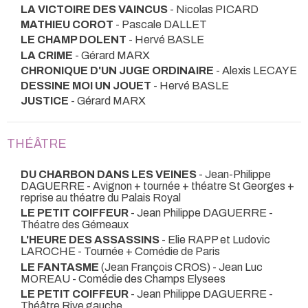
LA VICTOIRE DES VAINCUS
- Nicolas PICARD
MATHIEU COROT
- Pascale DALLET
LE CHAMP DOLENT
- Hervé BASLE
LA CRIME
- Gérard MARX
CHRONIQUE D'UN JUGE ORDINAIRE
- Alexis LECAYE
DESSINE MOI UN JOUET
- Hervé BASLE
JUSTICE
- Gérard MARX
THÉÂTRE
DU CHARBON DANS LES VEINES
- Jean-Philippe
DAGUERRE
- Avignon + tournée + théatre St Georges +
reprise au théatre du Palais Royal
LE PETIT COIFFEUR
- Jean Philippe DAGUERRE
-
Théatre des Gémeaux
L'HEURE DES ASSASSINS
- Elie RAPP et Ludovic
LAROCHE
- Tournée + Comédie de Paris
LE FANTASME
(Jean François CROS) - Jean Luc
MOREAU
- Comédie des Champs Elysees
LE PETIT COIFFEUR
- Jean Philippe DAGUERRE
-
Théâtre Rive gauche