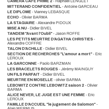
CAMERA CAFE PRIME 2
- Raphael LENGLET
MITTERAND CONFIDENTIEL
- Antoine GARCEAU
LE DIPLOME
- Vianney LEBASQUE
ECHO
- Olivier BARMA
LA STAGIAIRE
- Alexandre PIDOUX
MISE A NU
- Didier BIVEL
TANDEM "Avant l'Oubli"
- Jason ROFFE
LES PETITS MEURTRE D'AGATHA CHRISTIES
-
Alexandre COFFRE
TALON D'ACHILLE
- Didier BIVEL
SECTION DE RECHERCHES "L'amour a mort"
- Eric
LEROUX
LA GARCONNE
- Paolo BARZMAN
LES BRACELETS ROUGES
- Jérémy MAINGUY
UN FILS PARFAIT
- Didier BIVEL
MEURTRE EN MOSELLE
- olivier BARMA
LEBOWITZ CONTRE LEBOWITZ saison 2
- Olivier
BARMA
ALICE NEVER, LE JUGE EST UNE FEMME
- Eric
LEROUX
FAMILLE D'ACCUEIL "le jugement de Salomon"
-
Alain WERMUS